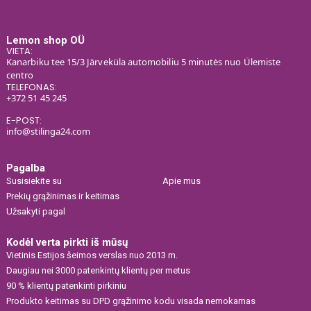
Lemon shop OÜ
VIETA:
Kanarbiku tee 15/3 Järveküla automobiliu 5 minutės nuo Ülemiste
centro
TELEFONAS:
+372 51 45 245
E-POST:
info@stilinga24.com
Pagalba
Susisiekite su
Apie mus
Prekių grąžinimas ir keitimas
Užsakyti pagal
Kodėl verta pirkti iš mūsų
Vietinis Estijos šeimos verslas nuo 2013 m.
Daugiau nei 3000 patenkintų klientų per metus
90 % klientų patenkinti pirkiniu
Produkto keitimas su DPD grąžinimo kodu visada nemokamas