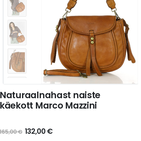
Naturaalnahast naiste
käekott Marco Mazzini
132,00
€
165,00
€