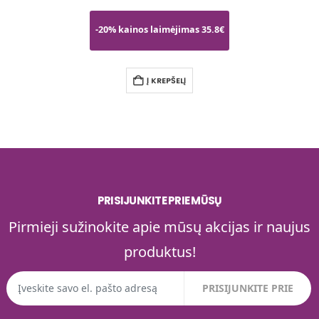
31€
-20% kainos laimėjimas 35.8€
-2
Į KREPŠELĮ
PRISIJUNKITE PRIE MŪSŲ
Pirmieji sužinokite apie mūsų akcijas ir naujus
produktus!