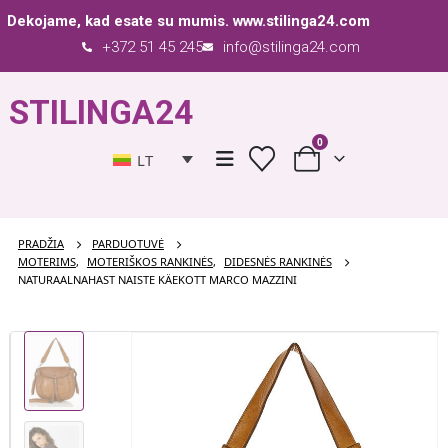
Dekojame, kad esate su mumis.
www.stilinga24.com
+372 51 45 245
info@stilinga24.com
STILINGA24
0
LT
PRADŽIA
PARDUOTUVĖ
MOTERIMS
,
MOTERIŠKOS RANKINĖS
,
DIDESNĖS RANKINĖS
NATURAALNAHAST NAISTE KÄEKOTT MARCO MAZZINI