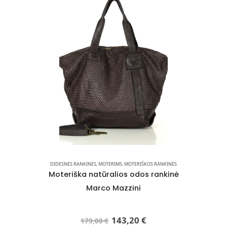
OS RANKINĖS
DIDESNĖS RANKINĖS
,
MOTERIMS
,
MOTERIŠKOS RANKINĖS
DIDESNĖS RA
käekott
Moteriška natūralios odos rankinė
Natura
Marco Mazzini
143,20
€
179,00
€