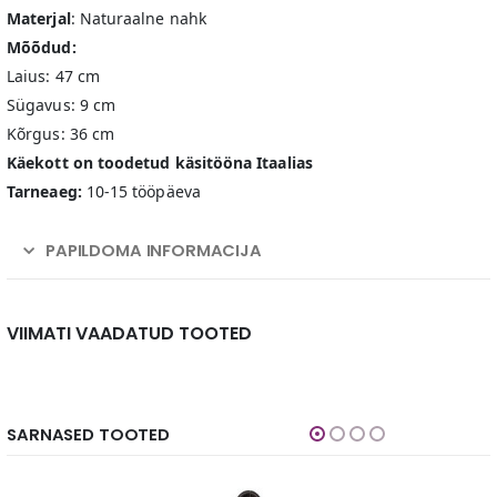
Materjal
: Naturaalne nahk
Mõõdud:
Laius: 47 cm
Sügavus: 9 cm
Kõrgus: 36 cm
Käekott on toodetud käsitööna Itaalias
Tarneaeg:
10-15 tööpäeva
PAPILDOMA INFORMACIJA
VIIMATI VAADATUD TOOTED
SARNASED TOOTED