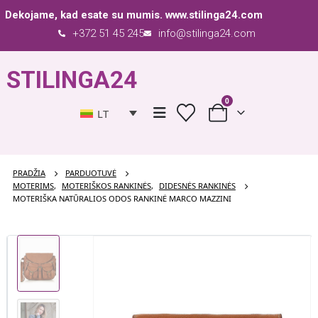
Dekojame, kad esate su mumis.
www.stilinga24.com
+372 51 45 245
info@stilinga24.com
STILINGA24
0
LT
PRADŽIA
PARDUOTUVĖ
MOTERIMS
,
MOTERIŠKOS RANKINĖS
,
DIDESNĖS RANKINĖS
MOTERIŠKA NATŪRALIOS ODOS RANKINĖ MARCO MAZZINI