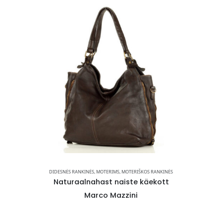
OS RANKINĖS
DIDESNĖS RANKINĖS
,
MOTERIMS
,
MOTERIŠKOS RANKINĖS
DIDESNĖS RA
käekott
Naturaalnahast naiste käekott
Natura
Marco Mazzini