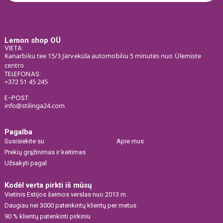
Lemon shop OÜ
VIETA:
Kanarbiku tee 15/3 Järveküla automobiliu 5 minutės nuo Ülemiste
centro
TELEFONAS:
+372 51 45 245
E-POST:
info@stilinga24.com
Pagalba
Susisiekite su
Apie mus
Prekių grąžinimas ir keitimas
Užsakyti pagal
Kodėl verta pirkti iš mūsų
Vietinis Estijos šeimos verslas nuo 2013 m.
Daugiau nei 3000 patenkintų klientų per metus
90 % klientų patenkinti pirkiniu