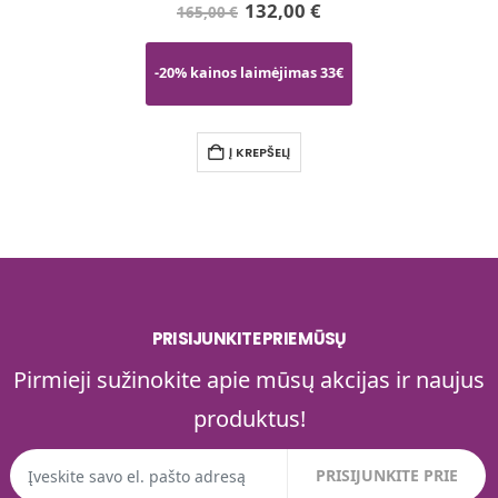
132,00
€
165,00
€
7.8€
-20% kainos laimėjimas 33€
-20
Į KREPŠELĮ
PRISIJUNKITE PRIE MŪSŲ
Pirmieji sužinokite apie mūsų akcijas ir naujus
produktus!