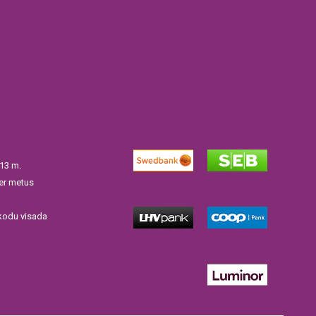
013 m.
per metus
kodu visada