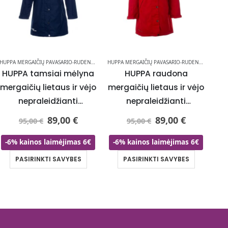
HUPPA MERGAIČIŲ PAVASARIO-RUDENS STRIUKĖS
HUPPA MERGAIČIŲ PAVASARIO-RUDENS STRIUKĖS
HUPPA tamsiai mėlyna
HUPPA raudona
H
mergaičių lietaus ir vėjo
mergaičių lietaus ir vėjo
mer
nepraleidžianti
nepraleidžianti
pavasario-rudens
pavasario-rudens
89,00
€
89,00
€
95,00
€
95,00
€
striukė 40 gr su
striukė 40 gr su
apšiltinimu –
apšiltinimu –
-6% kainos laimėjimas 6€
-6% kainos laimėjimas 6€
-
NAUJIENOS!
NAUJIENOS!
PASIRINKTI SAVYBES
PASIRINKTI SAVYBES