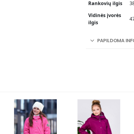
Rankovių ilgis
3
Vidinės įvorės
4
ilgis
PAPILDOMA IN