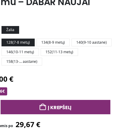
nimu – DABAR NAUJAI
Žalia
128(7-8 metų)
134(8-9 metų)
140(9-10 aastane)
146(10-11 metų)
152(11-13 metų)
158(13-… aastane)
,00
€
 6€
Į KREPŠELĮ
29,67
€
omis po