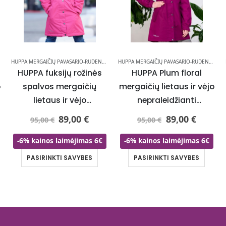
HUPPA MERGAIČIŲ PAVASARIO-RUDENS STRIUKĖS
HUPPA MERGAIČIŲ PAVASARIO-RUDENS STRIUKĖS
HUPPA fuksijų rožinės
HUPPA Plum floral
o
spalvos mergaičių
mergaičių lietaus ir vėjo
lietaus ir vėjo
nepraleidžianti
nepraleidžianti
pavasario-rudens
89,00
€
89,00
€
95,00
€
95,00
€
pavasario-rudens
striukė 40 gr su
striukė 40 gr su
apšiltinimu –
-6% kainos laimėjimas 6€
-6% kainos laimėjimas 6€
apšiltinimu –
NAUJIENOS!
PASIRINKTI SAVYBES
PASIRINKTI SAVYBES
NAUDOJAME
IŠPARDAVIMU!