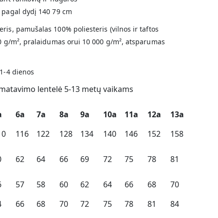
s pagal dydį 140 79 cm
ris, pamušalas 100% poliesteris (vilnos ir taftos
40 g/m², pralaidumas orui 10 000 g/m², atsparumas
 1-4 dienos
matavimo lentelė 5-13 metų vaikams
a
6a
7a
8a
9a
10a
11a
12a
13a
10
116
122
128
134
140
146
152
158
0
62
64
66
69
72
75
78
81
6
57
58
60
62
64
66
68
70
4
66
68
70
72
75
78
81
84