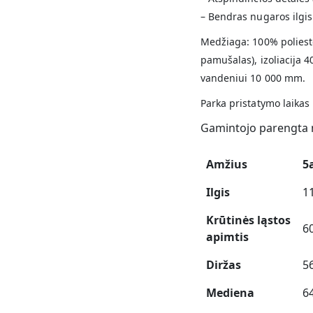
– Bendras nugaros ilgi
Medžiaga: 100% polieste
pamušalas), izoliacija 
vandeniui 10 000 mm.
Parka pristatymo laikas
Gamintojo parengta 
Amžius
5
Ilgis
1
Krūtinės ląstos
6
apimtis
Diržas
5
Mediena
6