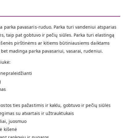
ta parka pavasaris-ruduo. Parka turi vandeniui atsparias
ės, taip pat gobtuvo ir pečių siūles. Parka turi elastingą
kišenės pirštinėms ar kitiems būtiniausiems daiktams
, bet madinga parka pavasariui, vasarai, rudeniui.
iukė:
 nepraleidžianti
g
mas
ostos ties pažastimis ir kaklu, gobtuvo ir pečių siūlės
egimas su atvartais ir užtrauktukais
liai, juosmuo
nė kišenė
 ant rankovių ir nugaros