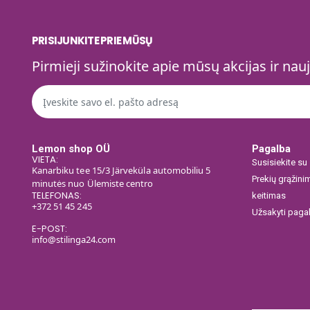
PRISIJUNKITE PRIE MŪSŲ
Pirmieji sužinokite apie mūsų akcijas ir nau
Lemon shop OÜ
Pagalba
VIETA:
Susisiekite su
Kanarbiku tee 15/3 Järveküla automobiliu 5
Prekių grąžinim
minutės nuo Ülemiste centro
TELEFONAS:
keitimas
+372 51 45 245
Užsakyti paga
E-POST:
info@stilinga24.com