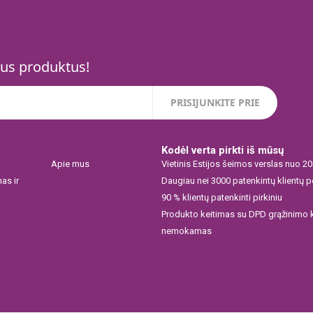
jus produktus!
Kodėl verta pirkti iš mūsų
Apie mus
Vietinis Estijos šeimos verslas nuo 2
as ir
Daugiau nei 3000 patenkintų klientų 
90 % klientų patenkinti pirkiniu
l
Produkto keitimas su DPD grąžinimo 
nemokamas