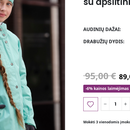
su apšilti
AUDINIŲ DAŽAI
DRABUŽIŲ DYDIS
95,00
€
89
-6% kainos laimėjimas
Mokėti 3 vienodomis įmok