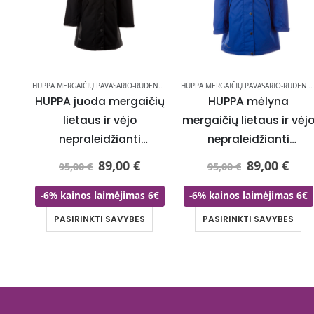
HUPPA MERGAIČIŲ PAVASARIO-RUDENS STRIUKĖS
HUPPA MERGAIČIŲ PAVASARIO-RUDENS STRIUKĖS
HUPPA MERGAIČIŲ PAVASARIO-RUDENS STRIUKĖS
HUPPA juoda mergaičių
HUPPA mėlyna
vėjo
lietaus ir vėjo
mergaičių lietaus ir vėj
nepraleidžianti
nepraleidžianti
s
pavasario-rudens
pavasario-rudens
89,00
€
89,00
€
95,00
€
95,00
€
striukė 40 gr su
striukė 40 gr su
AI
apšiltinimu – NAUJAI
apšiltinimu – DABAR
 6€
-6% kainos laimėjimas 6€
-6% kainos laimėjimas 6€
IŠPARDAVIME
NAUJAI
PASIRINKTI SAVYBES
PASIRINKTI SAVYBES