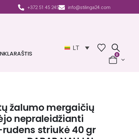
+372 51 45 245
info@stilinga24.com
LT
INKLARAŠTIS
0
ų žalumo mergaičių
vėjo nepraleidžianti
rudens striukė 40 gr