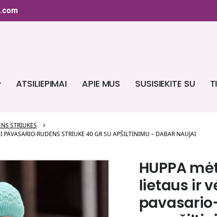
4.com
ATSILIEPIMAI
APIE MUS
SUSISIEKITE SU
T
NS STRIUKĖS
 PAVASARIO-RUDENS STRIUKĖ 40 GR SU APŠILTINIMU – DABAR NAUJAI
HUPPA mėt
lietaus ir 
pavasario-