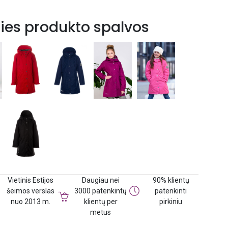
ties produkto spalvos
Vietinis Estijos
Daugiau nei
90% klientų
šeimos verslas
3000 patenkintų
patenkinti
nuo 2013 m.
klientų per
pirkiniu
metus