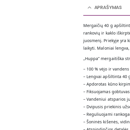
APRAŠYMAS
Mergaičių 40 g apšiltin
rankovių ir kaklo iškirpt
juosmenį. Priekyje yra 
laikyti. Maloniai lengva
„Huppa” mergaitiška str
– 100 % vėjo ir vandens
– Lengvai apšiltinta 40 
– Apdorotas kūno kirpi
– Fiksuojamas gobtuvas
– Vandeniui atsparios ju
– Dvipusis priekinis užs
– Reguliuojami rankoga
– Šoninės kišenės, vidi
– Atspindinčios detalės