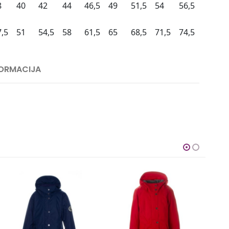
8
40
42
44
46,5
49
51,5
54
56,5
7,5
51
54,5
58
61,5
65
68,5
71,5
74,5
FORMACIJA